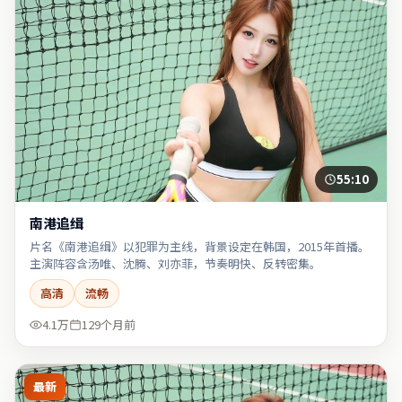
55:10
南港追缉
片名《南港追缉》以犯罪为主线，背景设定在韩国，2015年首播。
主演阵容含汤唯、沈腾、刘亦菲，节奏明快、反转密集。
高清
流畅
4.1万
129个月前
最新