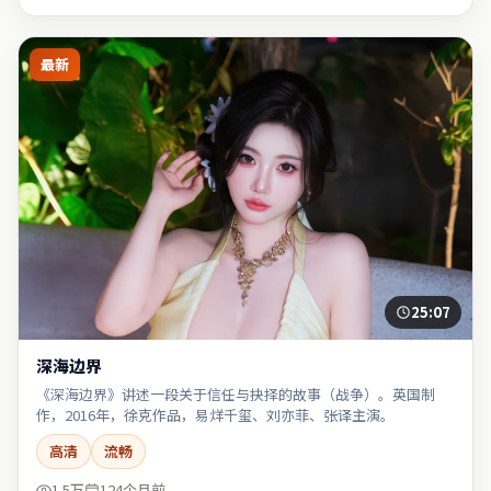
最新
25:07
深海边界
《深海边界》讲述一段关于信任与抉择的故事（战争）。英国制
作，2016年，徐克作品，易烊千玺、刘亦菲、张译主演。
高清
流畅
1.5万
124个月前