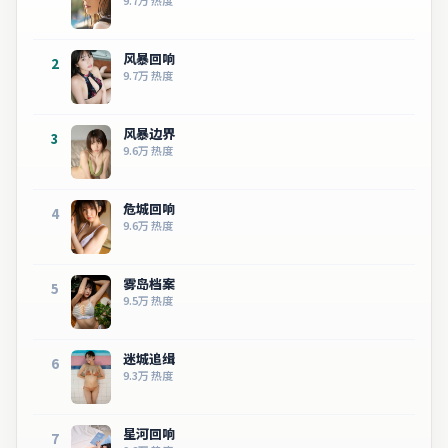
9.7万
热度
风暴回响
2
9.7万
热度
风暴边界
3
9.6万
热度
危城回响
4
9.6万
热度
雾岛档案
5
9.5万
热度
迷城追缉
6
9.3万
热度
星河回响
7