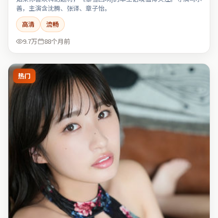
善，主演含沈腾、张译、章子怡。
高清
流畅
9.7万
88个月前
热门