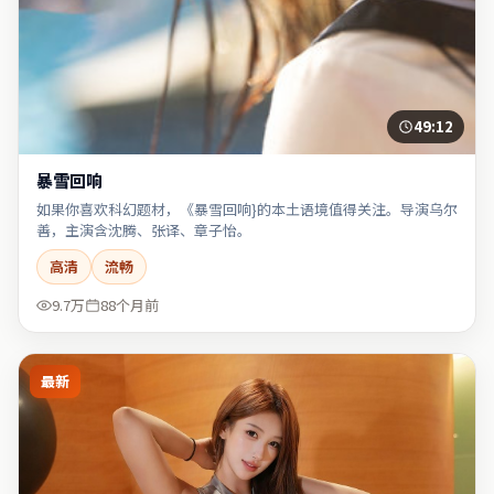
49:12
暴雪回响
如果你喜欢科幻题材，《暴雪回响}的本土语境值得关注。导演乌尔
善，主演含沈腾、张译、章子怡。
高清
流畅
9.7万
88个月前
最新