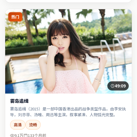
热门
49:09
雾岛追缉
雾岛追缉（2015）是一部中国香港出品的战争类型作品，由李安执
导，刘亦菲、汤唯、周迅等主演，叙事紧凑、人物弧光完整。
高清
流畅
9.1万
133个月前