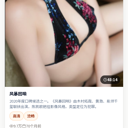
48:14
风暴回响
2020年度口碑候选之一。《风暴回响》由木村拓哉、黄渤、易烊千
玺联袂出演，陈凯歌把控影像风格，类型定位为犯罪。
高清
流畅
9.7万
70个月前