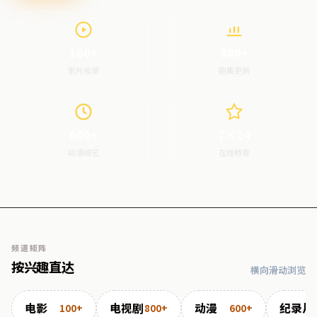
100+
800+
影片收录
剧集更新
600+
7×24
动漫综艺
在线畅看
频道矩阵
按兴趣直达
横向滑动浏览
电影
电视剧
动漫
纪录片
100+
800+
600+