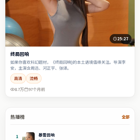
25:27
终局回响
如果你喜欢科幻题材，《终局回响}的本土语境值得关注。导演李
安，主演含周迅、河正宇、张译。
高清
流畅
8.7万
97个月前
热播榜
全部
暴雪回响
1