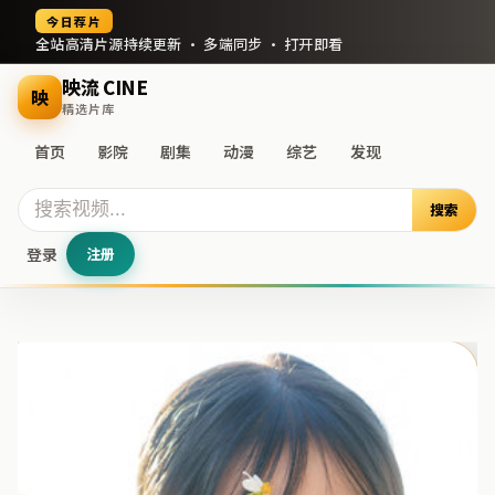
今日荐片
全站高清片源持续更新 · 多端同步 · 打开即看
映流 CINE
映
精选片库
首页
影院
剧集
动漫
综艺
发现
搜索
登录
注册