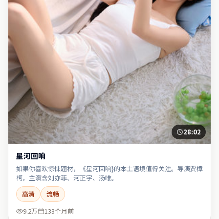
28:02
星河回响
如果你喜欢惊悚题材，《星河回响}的本土语境值得关注。导演贾樟
柯，主演含刘亦菲、河正宇、汤唯。
高清
流畅
9.2万
133个月前