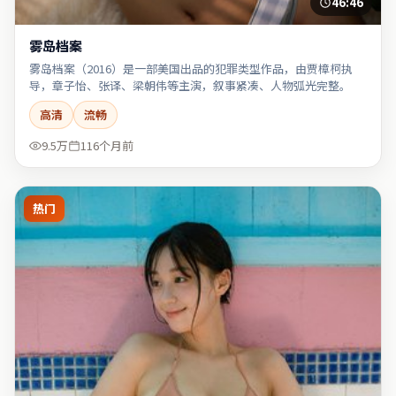
46:46
雾岛档案
雾岛档案（2016）是一部美国出品的犯罪类型作品，由贾樟柯执
导，章子怡、张译、梁朝伟等主演，叙事紧凑、人物弧光完整。
高清
流畅
9.5万
116个月前
热门