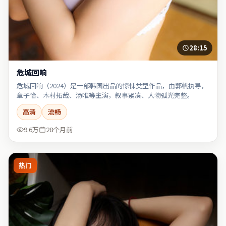
28:15
危城回响
危城回响（2024）是一部韩国出品的惊悚类型作品，由郭帆执导，
章子怡、木村拓哉、汤唯等主演，叙事紧凑、人物弧光完整。
高清
流畅
9.6万
28个月前
热门