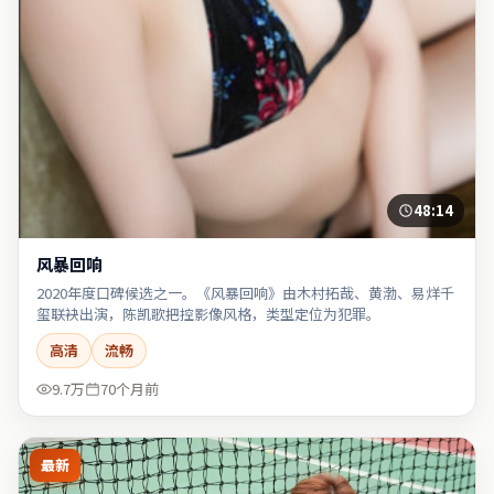
48:14
风暴回响
2020年度口碑候选之一。《风暴回响》由木村拓哉、黄渤、易烊千
玺联袂出演，陈凯歌把控影像风格，类型定位为犯罪。
高清
流畅
9.7万
70个月前
最新