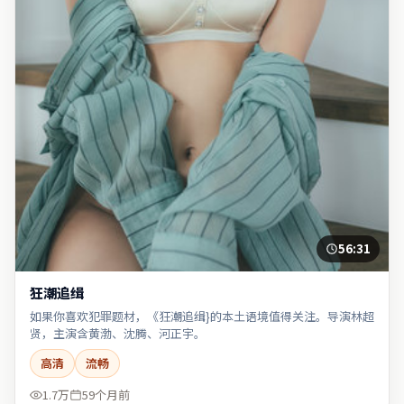
56:31
狂潮追缉
如果你喜欢犯罪题材，《狂潮追缉}的本土语境值得关注。导演林超
贤，主演含黄渤、沈腾、河正宇。
高清
流畅
1.7万
59个月前