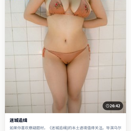
26:42
迷城追缉
如果你喜欢悬疑题材，《迷城追缉}的本土语境值得关注。导演乌尔