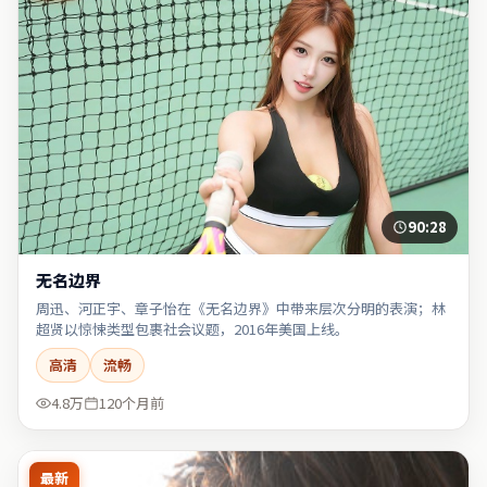
90:28
无名边界
周迅、河正宇、章子怡在《无名边界》中带来层次分明的表演；林
超贤以惊悚类型包裹社会议题，2016年美国上线。
高清
流畅
4.8万
120个月前
最新