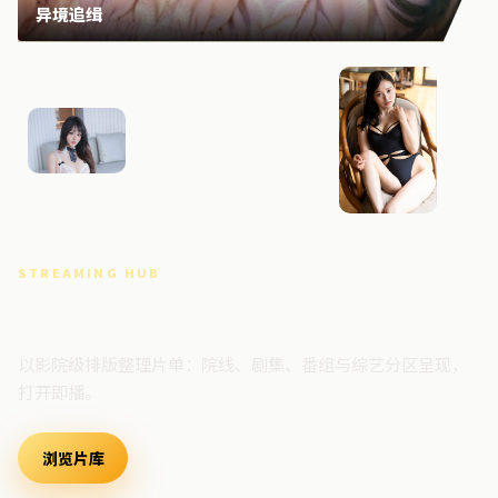
异境追缉
断桥回响
零号档
STREAMING HUB
高清视频门户
以影院级排版整理片单：院线、剧集、番组与综艺分区呈现，
打开即播。
浏览片库
最新上架