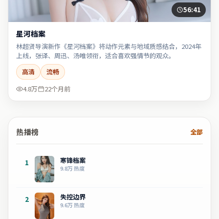
56:41
星河档案
林超贤导演新作《星河档案》将动作元素与地域质感结合，2024年
上线，张译、周迅、汤唯领衔，适合喜欢强情节的观众。
高清
流畅
4.8万
22个月前
热播榜
全部
寒锋档案
1
9.8万
热度
失控边界
2
9.6万
热度