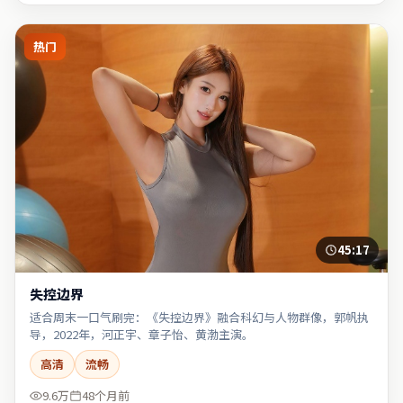
热门
45:17
失控边界
适合周末一口气刷完：《失控边界》融合科幻与人物群像，郭帆执
导，2022年，河正宇、章子怡、黄渤主演。
高清
流畅
9.6万
48个月前