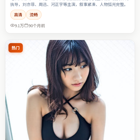
执导，刘亦菲、周迅、河正宇等主演，叙事紧凑、人物弧光完整。
高清
流畅
9.1万
90个月前
热门