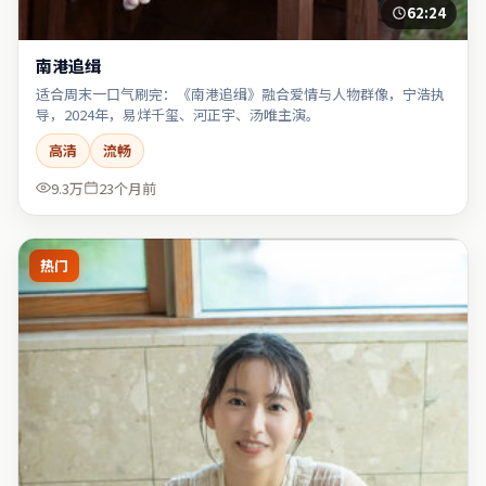
62:24
南港追缉
适合周末一口气刷完：《南港追缉》融合爱情与人物群像，宁浩执
导，2024年，易烊千玺、河正宇、汤唯主演。
高清
流畅
9.3万
23个月前
热门