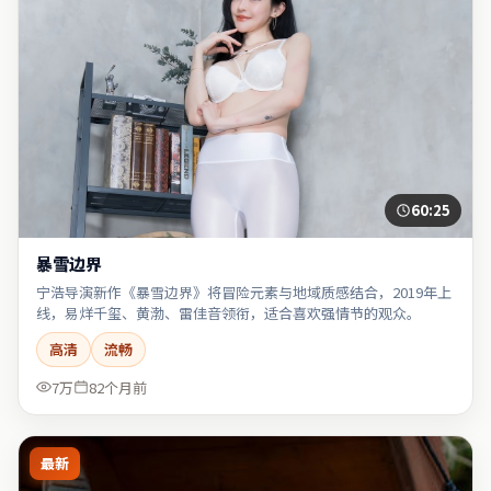
60:25
暴雪边界
宁浩导演新作《暴雪边界》将冒险元素与地域质感结合，2019年上
线，易烊千玺、黄渤、雷佳音领衔，适合喜欢强情节的观众。
高清
流畅
7万
82个月前
最新