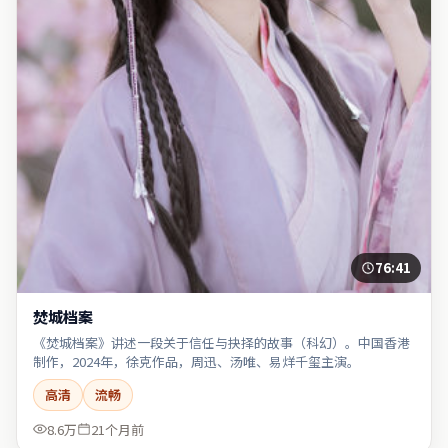
76:41
焚城档案
《焚城档案》讲述一段关于信任与抉择的故事（科幻）。中国香港
制作，2024年，徐克作品，周迅、汤唯、易烊千玺主演。
高清
流畅
8.6万
21个月前