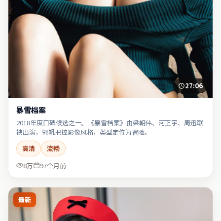
27:06
暴雪档案
2018年度口碑候选之一。《暴雪档案》由梁朝伟、河正宇、周迅联
袂出演，郭帆把控影像风格，类型定位为冒险。
高清
流畅
8万
97个月前
最新