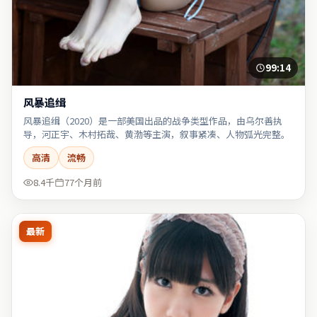
99:14
风暴追缉
风暴追缉（2020）是一部美国出品的战争类型作品，由乌尔善执
导，河正宇、木村拓哉、黄渤等主演，叙事紧凑、人物弧光完整。
高清
流畅
8.4千
77个月前
最新