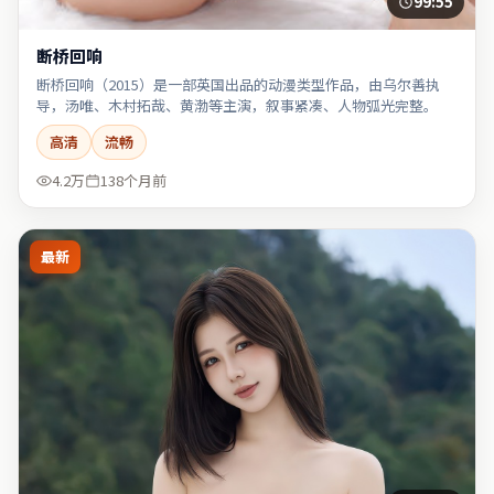
99:55
断桥回响
断桥回响（2015）是一部英国出品的动漫类型作品，由乌尔善执
导，汤唯、木村拓哉、黄渤等主演，叙事紧凑、人物弧光完整。
高清
流畅
4.2万
138个月前
最新