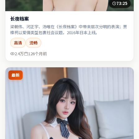
73:25
长夜档案
梁朝伟、河正宇、汤唯在《长夜档案》中带来层次分明的表演；贾
樟柯以爱情类型包裹社会议题，2016年日本上线。
高清
流畅
2.4万
126个月前
最新