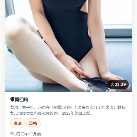
28:29
银翼回响
黄渤、章子怡、汤唯在《银翼回响》中带来层次分明的表演；林超
贤以动漫类型包裹社会议题，2022年美国上线。
高清
流畅
9万
47个月前