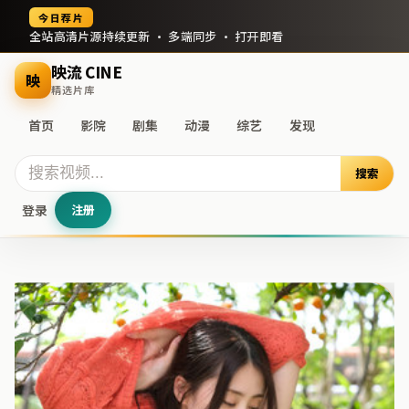
今日荐片
全站高清片源持续更新 · 多端同步 · 打开即看
映流 CINE
映
精选片库
首页
影院
剧集
动漫
综艺
发现
搜索
登录
注册