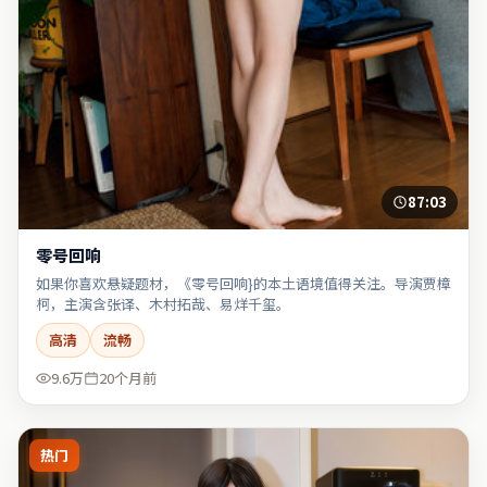
87:03
零号回响
如果你喜欢悬疑题材，《零号回响}的本土语境值得关注。导演贾樟
柯，主演含张译、木村拓哉、易烊千玺。
高清
流畅
9.6万
20个月前
热门