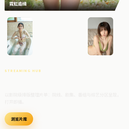
霓虹追缉
暗夜回响
深海边
STREAMING HUB
高清视频门户
以影院级排版整理片单：院线、剧集、番组与综艺分区呈现，
打开即播。
浏览片库
最新上架