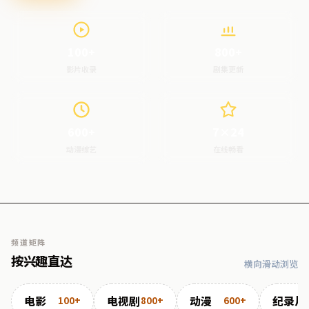
100+
800+
影片收录
剧集更新
600+
7×24
动漫综艺
在线畅看
频道矩阵
按兴趣直达
横向滑动浏览
电影
电视剧
动漫
纪录片
100+
800+
600+