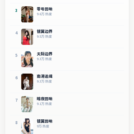
零号回响
3
9.6万
热度
银翼边界
4
9.5万
热度
天际边界
5
9.3万
热度
南港追缉
6
9.3万
热度
暗夜回响
7
9.1万
热度
银翼回响
8
9万
热度