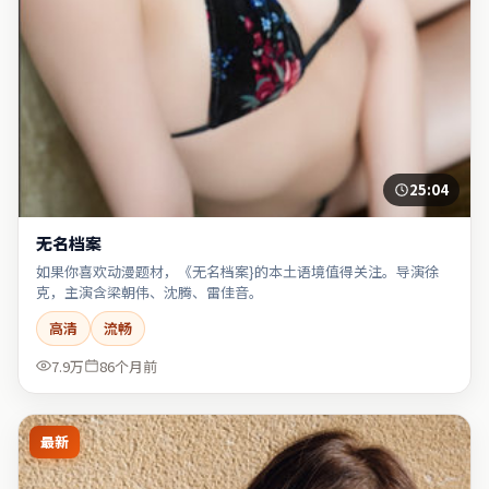
25:04
无名档案
如果你喜欢动漫题材，《无名档案}的本土语境值得关注。导演徐
克，主演含梁朝伟、沈腾、雷佳音。
高清
流畅
7.9万
86个月前
最新