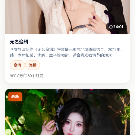
24:01
无名追缉
李安导演新作《无名追缉》将爱情元素与地域质感结合，2021年上
线，木村拓哉、沈腾、章子怡领衔，适合喜欢强情节的观众。
高清
流畅
8.8万
60个月前
最新