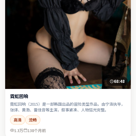
68:48
霓虹回响
霓虹回响（2015）是一部韩国出品的冒险类型作品，由宁浩执导，
张译、黄渤、雷佳音等主演，叙事紧凑、人物弧光完整。
高清
流畅
1.3万
138个月前