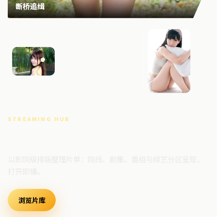
断桥追缉
迷城边界
暴雪追
STREAMING HUB
高清视频门户
以影院级排版整理片单：院线、剧集、番组与综艺分区呈现，
打开即播。
浏览片库
最新上架