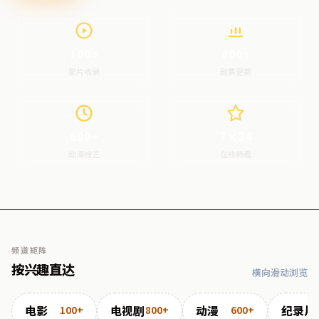
100+
800+
影片收录
剧集更新
600+
7×24
动漫综艺
在线畅看
频道矩阵
按兴趣直达
横向滑动浏览
电影
电视剧
动漫
纪录片
100+
800+
600+