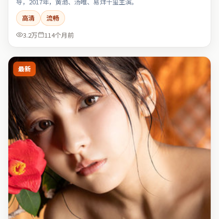
导，2017年，黄渤、汤唯、易烊千玺主演。
高清
流畅
3.2万
114个月前
最新