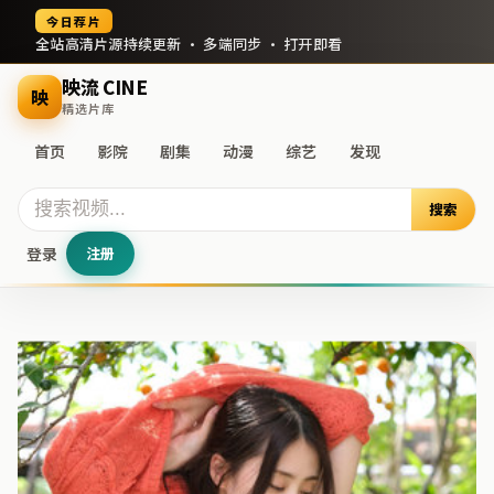
今日荐片
全站高清片源持续更新 · 多端同步 · 打开即看
映流 CINE
映
精选片库
首页
影院
剧集
动漫
综艺
发现
搜索
登录
注册