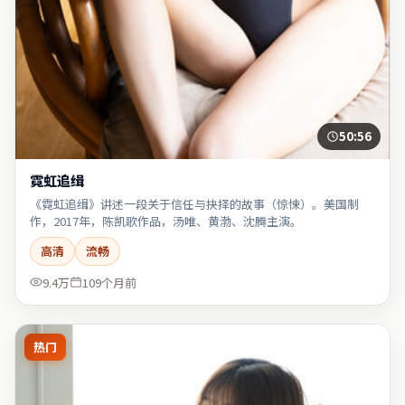
50:56
霓虹追缉
《霓虹追缉》讲述一段关于信任与抉择的故事（惊悚）。美国制
作，2017年，陈凯歌作品，汤唯、黄渤、沈腾主演。
高清
流畅
9.4万
109个月前
热门