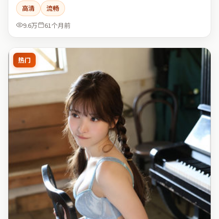
高清
流畅
9.6万
61个月前
热门