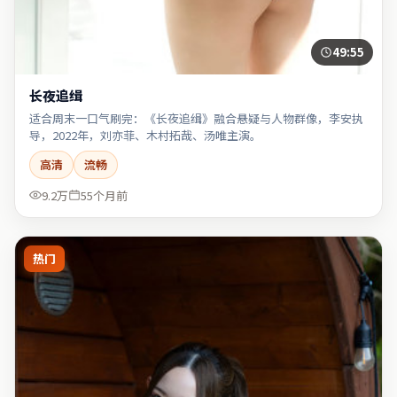
49:55
长夜追缉
适合周末一口气刷完：《长夜追缉》融合悬疑与人物群像，李安执
导，2022年，刘亦菲、木村拓哉、汤唯主演。
高清
流畅
9.2万
55个月前
热门