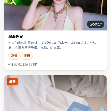
53:17
深海档案
如果你喜欢犯罪题材，《深海档案}的本土语境值得关注。导演宁
浩，主演含易烊千玺、沈腾、刘亦菲。
高清
流畅
1.9万
130个月前
最新