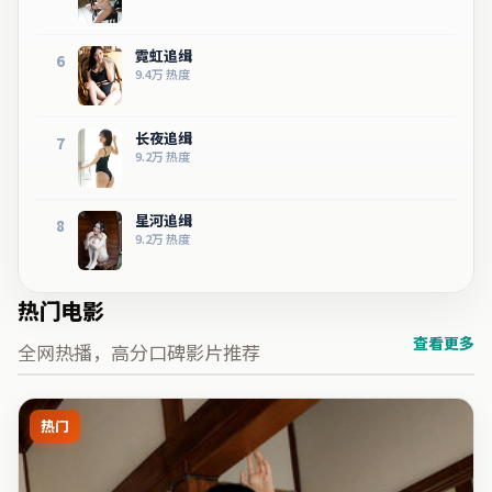
霓虹追缉
6
9.4万
热度
长夜追缉
7
9.2万
热度
星河追缉
8
9.2万
热度
热门电影
查看更多
全网热播，高分口碑影片推荐
热门