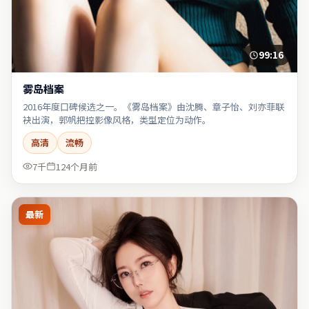
99:16
雾岛档案
2016年度口碑候选之一。《雾岛档案》由沈腾、章子怡、刘亦菲联
袂出演，郭帆把控影像风格，类型定位为动作。
高清
流畅
7千
124个月前
最新