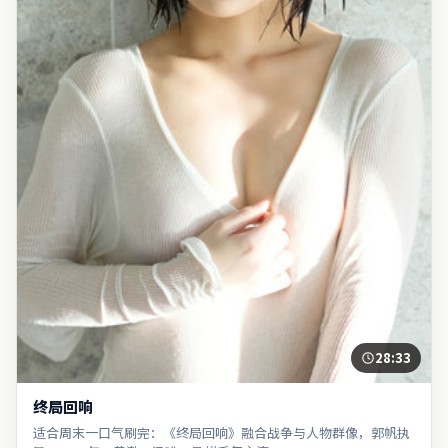
28:33
终局回响
适合周末一口气刷完：《终局回响》融合战争与人物群像，郭帆执