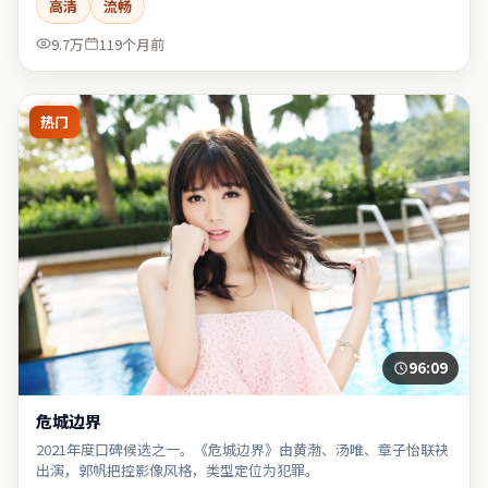
高清
流畅
9.7万
119个月前
热门
96:09
危城边界
2021年度口碑候选之一。《危城边界》由黄渤、汤唯、章子怡联袂
出演，郭帆把控影像风格，类型定位为犯罪。