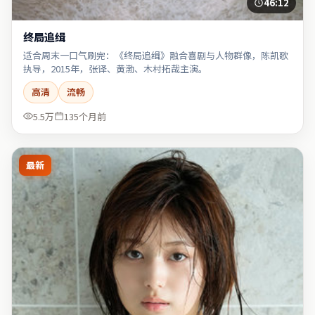
46:12
终局追缉
适合周末一口气刷完：《终局追缉》融合喜剧与人物群像，陈凯歌
执导，2015年，张译、黄渤、木村拓哉主演。
高清
流畅
5.5万
135个月前
最新