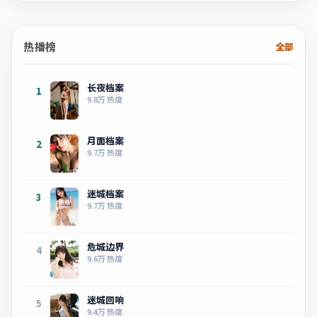
热播榜
全部
长夜档案
1
9.8万
热度
月面档案
2
9.7万
热度
迷城档案
3
9.7万
热度
危城边界
4
9.6万
热度
迷城回响
5
9.4万
热度