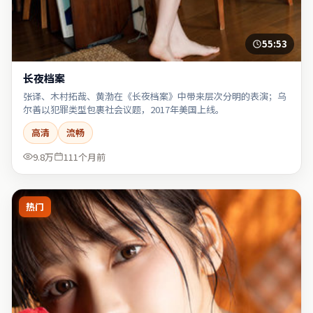
55:53
长夜档案
张译、木村拓哉、黄渤在《长夜档案》中带来层次分明的表演；乌
尔善以犯罪类型包裹社会议题，2017年美国上线。
高清
流畅
9.8万
111个月前
热门