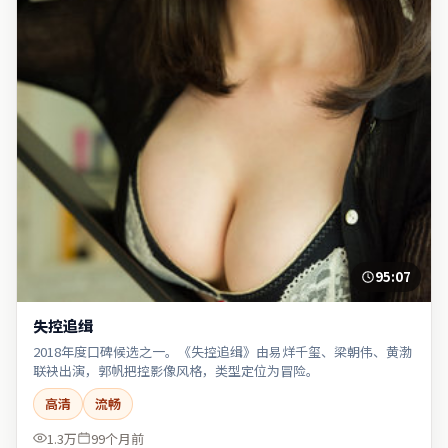
95:07
失控追缉
2018年度口碑候选之一。《失控追缉》由易烊千玺、梁朝伟、黄渤
联袂出演，郭帆把控影像风格，类型定位为冒险。
高清
流畅
1.3万
99个月前