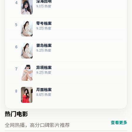
深海回响
4
9.3万
热度
零号档案
5
9.2万
热度
雾岛档案
6
9.2万
热度
异境档案
7
9.2万
热度
月面档案
8
8.8万
热度
热门电影
查看更多
全网热播，高分口碑影片推荐