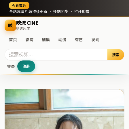
今日荐片
全站高清片源持续更新 · 多端同步 · 打开即看
映流 CINE
映
精选片库
首页
影院
剧集
动漫
综艺
发现
搜索
登录
注册