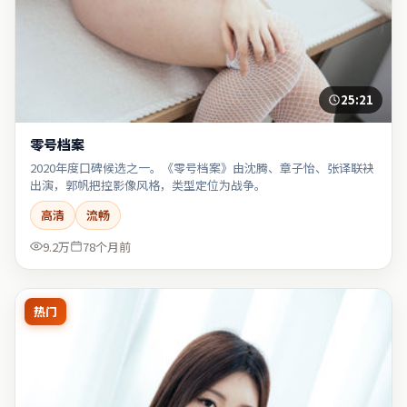
25:21
零号档案
2020年度口碑候选之一。《零号档案》由沈腾、章子怡、张译联袂
出演，郭帆把控影像风格，类型定位为战争。
高清
流畅
9.2万
78个月前
热门