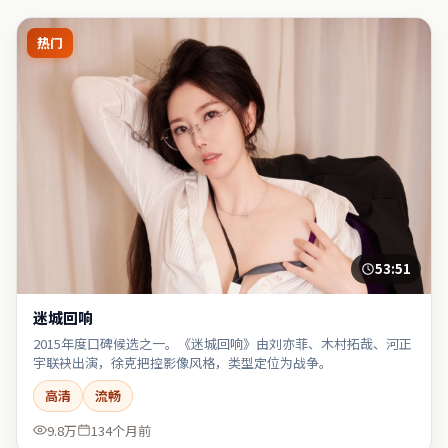
热门
53:51
迷城回响
2015年度口碑候选之一。《迷城回响》由刘亦菲、木村拓哉、河正
宇联袂出演，徐克把控影像风格，类型定位为战争。
高清
流畅
9.8万
134个月前