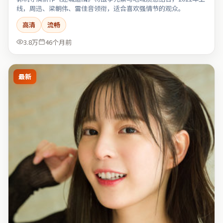
线，周迅、梁朝伟、雷佳音领衔，适合喜欢强情节的观众。
高清
流畅
3.8万
46个月前
最新