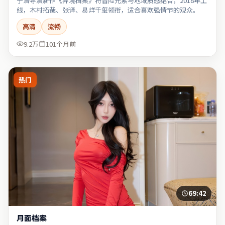
宁浩导演新作《异境档案》将冒险元素与地域质感结合，2018年上
线，木村拓哉、张译、易烊千玺领衔，适合喜欢强情节的观众。
高清
流畅
9.2万
101个月前
热门
69:42
月面档案