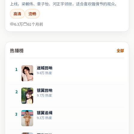
上线，梁朝伟、章子怡、河正宇领衔，适合喜欢强情节的观众。
高清
流畅
6.3万
61个月前
热播榜
全部
迷城回响
1
9.8万
热度
银翼回响
2
9.7万
热度
银翼追缉
3
9.3万
热度