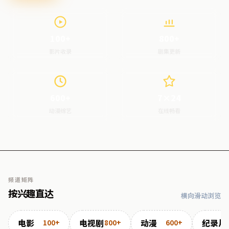
100+
800+
影片收录
剧集更新
600+
7×24
动漫综艺
在线畅看
频道矩阵
按兴趣直达
横向滑动浏览
电影
电视剧
动漫
纪录片
100+
800+
600+