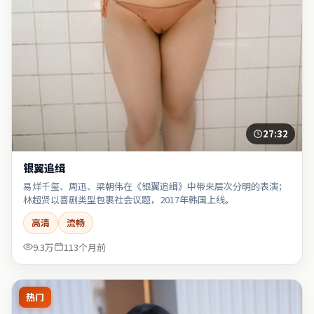
27:32
银翼追缉
易烊千玺、周迅、梁朝伟在《银翼追缉》中带来层次分明的表演；
林超贤以喜剧类型包裹社会议题，2017年韩国上线。
高清
流畅
9.3万
113个月前
热门