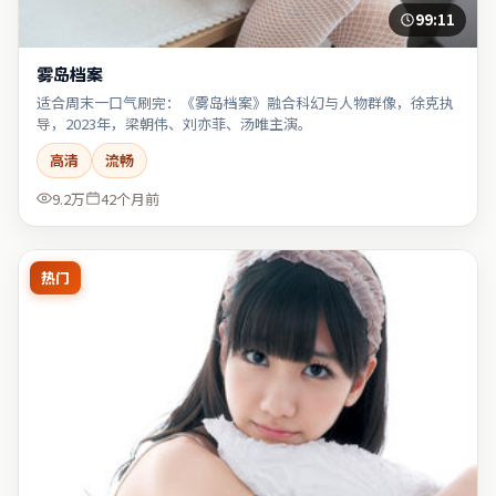
99:11
雾岛档案
适合周末一口气刷完：《雾岛档案》融合科幻与人物群像，徐克执
导，2023年，梁朝伟、刘亦菲、汤唯主演。
高清
流畅
9.2万
42个月前
热门