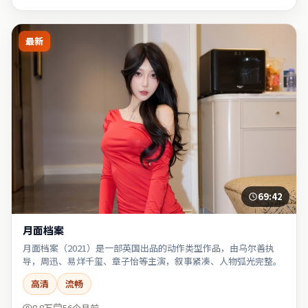
最新
69:42
月面档案
月面档案（2021）是一部英国出品的动作类型作品，由乌尔善执
导，周迅、易烊千玺、章子怡等主演，叙事紧凑、人物弧光完整。
高清
流畅
8.8万
56个月前