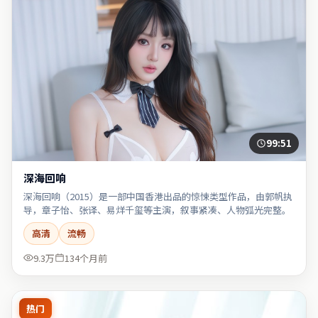
99:51
深海回响
深海回响（2015）是一部中国香港出品的惊悚类型作品，由郭帆执
导，章子怡、张译、易烊千玺等主演，叙事紧凑、人物弧光完整。
高清
流畅
9.3万
134个月前
热门