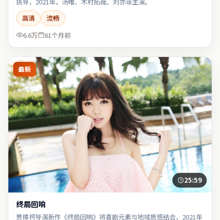
执导，2021年，汤唯、木村拓哉、刘亦菲主演。
高清
流畅
6.6万
61个月前
最新
25:59
终局回响
贾樟柯导演新作《终局回响》将喜剧元素与地域质感结合，2021年