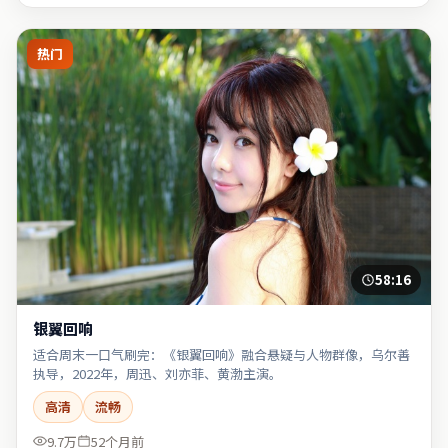
热门
58:16
银翼回响
适合周末一口气刷完：《银翼回响》融合悬疑与人物群像，乌尔善
执导，2022年，周迅、刘亦菲、黄渤主演。
高清
流畅
9.7万
52个月前