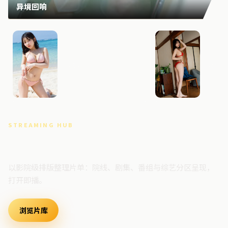
异境回响
危城边界
暴雪回
STREAMING HUB
高清视频门户
以影院级排版整理片单：院线、剧集、番组与综艺分区呈现，
打开即播。
浏览片库
最新上架